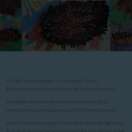
Der Igel ist ein ruppiger, ein struppiger Gesell.
Er hat ein böses Stachelkleid und gar kein weiches Fell.
Und greift man einen Igel grob und unvorsichtig an,
dann wird er kugel-kugelrund und sticht so fest er kann.
Doch ist man lieb und gut zu ihm, dann sticht der Igel nicht.
Er streckt sein spitzes Schnäuzchen raus und blinzelt in das