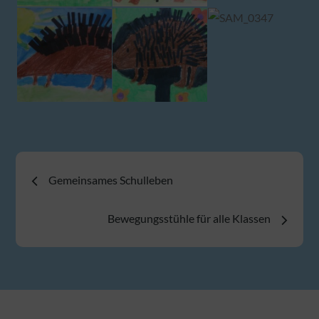
Beitragsnavigation
Gemeinsames Schulleben
Bewegungsstühle für alle Klassen