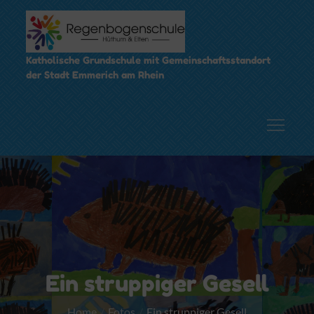
Skip
to
content
Katholische Grundschule mit Gemeinschaftsstandort
der Stadt Emmerich am Rhein
Ein struppiger Gesell
Home
Fotos
Ein struppiger Gesell