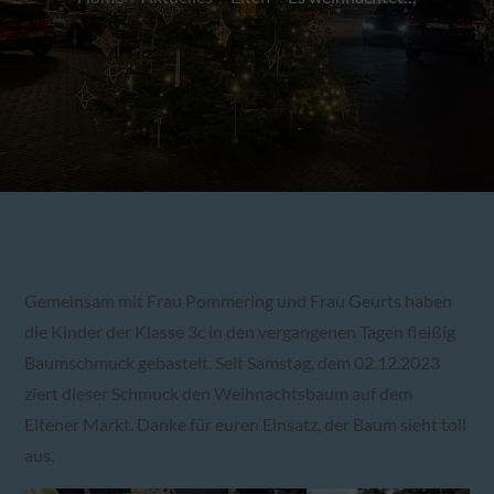
Gemeinsam mit Frau Pommering und Frau Geurts haben
die Kinder der Klasse 3c in den vergangenen Tagen fleißig
Baumschmuck gebastelt. Seit Samstag, dem 02.12.2023
ziert dieser Schmuck den Weihnachtsbaum auf dem
Eltener Markt. Danke für euren Einsatz, der Baum sieht toll
aus.