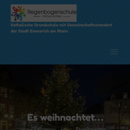
Skip
to
content
Katholische Grundschule mit Gemeinschaftsstandort
der Stadt Emmerich am Rhein
Es weihnachtet…
Home
Aktuelles
Elten
Es weihnachtet…