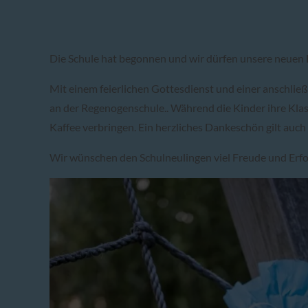
Die Schule hat begonnen und wir dürfen unsere neuen 
Mit einem feierlichen Gottesdienst und einer anschli
an der Regenogenschule.. Während die Kinder ihre Kla
Kaffee verbringen. Ein herzliches Dankeschön gilt auch
Wir wünschen den Schulneulingen viel Freude und Erfo