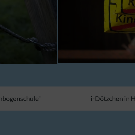
n
enbogenschule“
i-Dötzchen in 