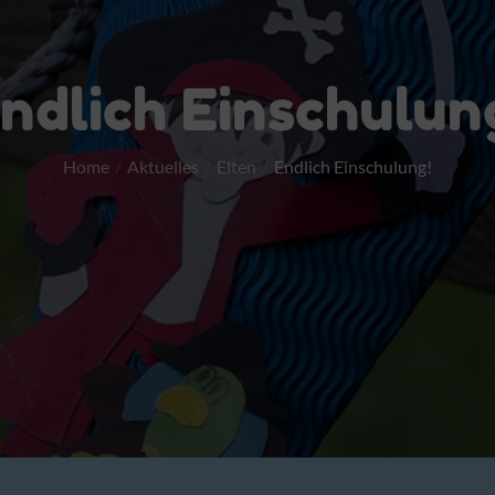
ndlich Einschulun
Home
Aktuelles
Elten
Endlich Einschulung!