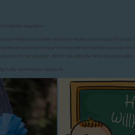
Erstklässler begrüßen.
eßenden Willkommensfeier starteten heute unsere neuen Klassen 1
ssenlehrer und Klassenräume kennenlernen durften, konnten die E
 unseren Fördervereinen, die für das leibliche Wohl gesorgt haben.
lg in der kommenden Schulzeit.