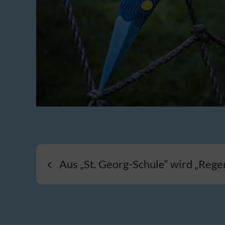
Beitragsnavigatio
Aus „St. Georg-Schule“ wird „Reg