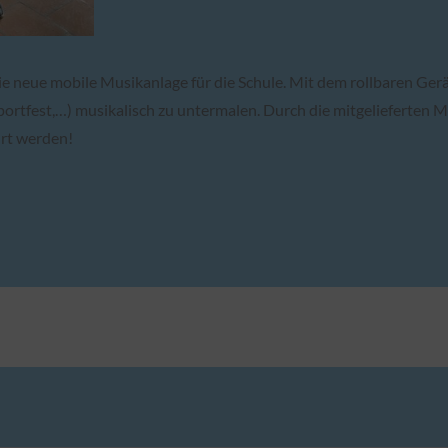
neue mobile Musikanlage für die Schule. Mit dem rollbaren Gerät w
Sportfest,…) musikalisch zu untermalen. Durch die mitgelieferten 
hrt werden!
n