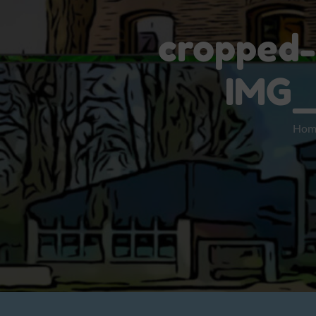
cropped-
IMG_
Hom