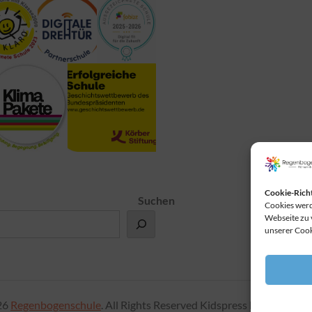
Cookie-Richt
Suchen
Cookies werd
Webseite zu 
unserer Cook
26
Regenbogenschule
. All Rights Reserved Kidspress by
Theme Pa