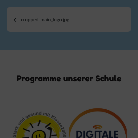
Beitragsnavigation
cropped-main_logo.jpg
Programme unserer Schule