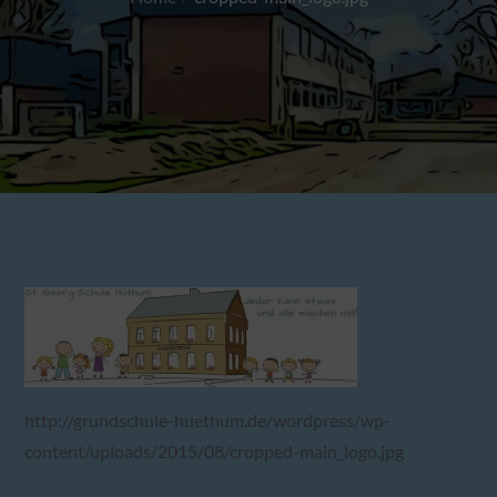
http://grundschule-huethum.de/wordpress/wp-
content/uploads/2015/08/cropped-main_logo.jpg