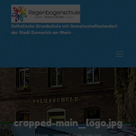
Skip
to
content
Katholische Grundschule mit Gemeinschaftsstandort
der Stadt Emmerich am Rhein
cropped-main_logo.jpg
Home
cropped-main_logo.jpg