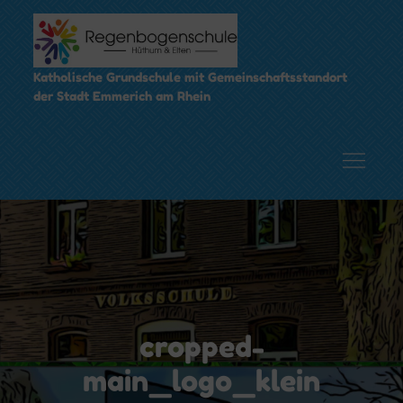
Skip
to
content
Katholische Grundschule mit Gemeinschaftsstandort
der Stadt Emmerich am Rhein
cropped-
main_logo_klein