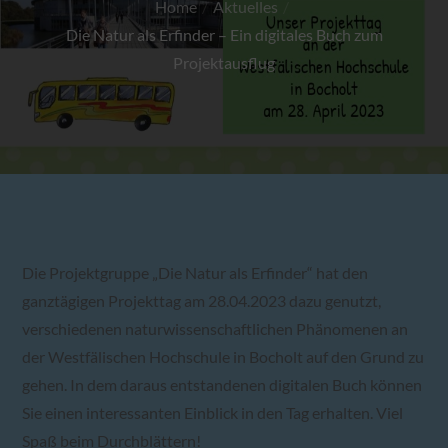
Home
Aktuelles
Die Natur als Erfinder – Ein digitales Buch zum
Projektausflug
Die Projektgruppe „Die Natur als Erfinder“ hat den
ganztägigen Projekttag am 28.04.2023 dazu genutzt,
verschiedenen naturwissenschaftlichen Phänomenen an
der Westfälischen Hochschule in Bocholt auf den Grund zu
gehen. In dem daraus entstandenen digitalen Buch können
Sie einen interessanten Einblick in den Tag erhalten. Viel
Spaß beim Durchblättern!