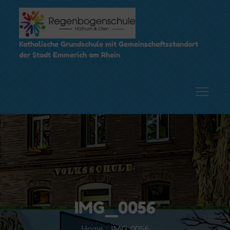
Skip
to
content
Katholische Grundschule mit Gemeinschaftsstandort
der Stadt Emmerich am Rhein
IMG_0056
Home
IMG_0056