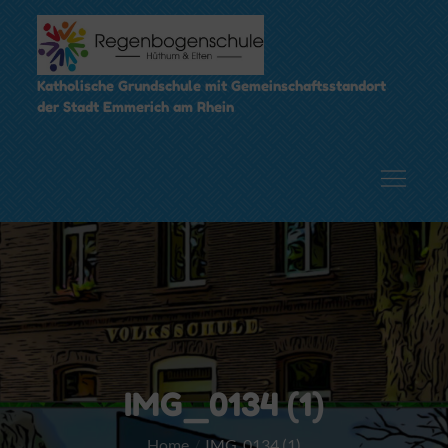
Skip
to
content
Katholische Grundschule mit Gemeinschaftsstandort
der Stadt Emmerich am Rhein
IMG_0134 (1)
Home
IMG_0134 (1)