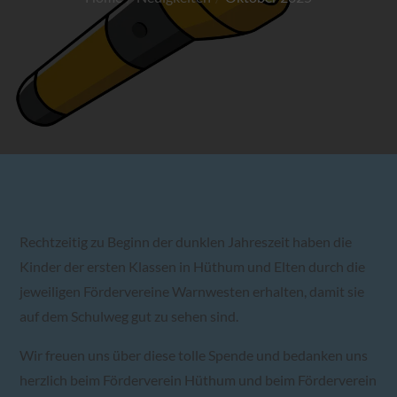
Rechtzeitig zu Beginn der dunklen Jahreszeit haben die
Kinder der ersten Klassen in Hüthum und Elten durch die
jeweiligen Fördervereine Warnwesten erhalten, damit sie
auf dem Schulweg gut zu sehen sind.
Wir freuen uns über diese tolle Spende und bedanken uns
herzlich beim Förderverein Hüthum und beim Förderverein