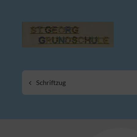
Beitragsnavigatio
Schriftzug