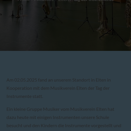
Am 02.05.2025 fand an unserem Standort in Elten in
Kooperation mit dem Musikverein Elten der Tag der
Instrumente statt.
Ein kleine Gruppe Musiker vom Musikverein Elten hat
dazu heute mit einigen Instrumenten unsere Schule
besucht und den Kindern die Instrumente vorgestellt und