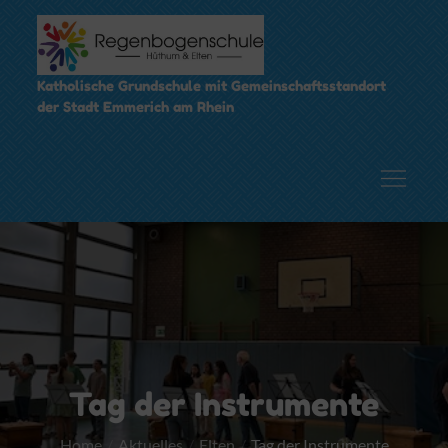
Skip
to
content
Katholische Grundschule mit Gemeinschaftsstandort
der Stadt Emmerich am Rhein
Tag der Instrumente
Home
Aktuelles
Elten
Tag der Instrumente