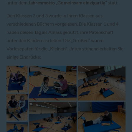
unter dem
Jahresmotto „Gemeinsam einzigartig“
statt.
Den Klassen 2 und 3 wurde in ihren Klassen aus
verschiedenen Büchern vorgelesen. Die Klassen 1 und 4
haben diesen Tag als Anlass genutzt, ihre Patenschaft
unter den Kindern zu leben. Die „Großen“ waren
Vorlesepaten für die „Kleinen“. Unten stehend erhalten Sie
einige Eindrücke: