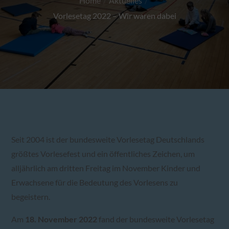
Home
Aktuelles
Vorlesetag 2022 – Wir waren dabei
Seit 2004 ist der bundesweite Vorlesetag Deutschlands
größtes Vorlesefest und ein öffentliches Zeichen, um
alljährlich am dritten Freitag im November Kinder und
Erwachsene für die Bedeutung des Vorlesens zu
begeistern.
Am
18. November 2022
fand der bundesweite Vorlesetag