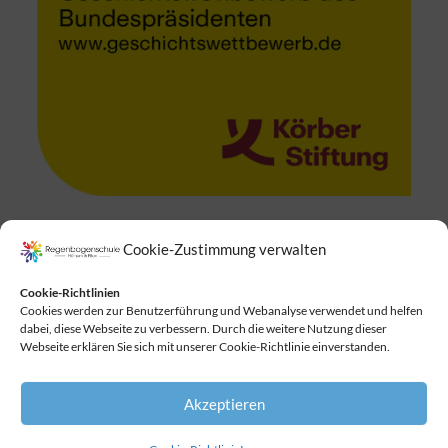
Cookie-Zustimmung verwalten
Suchen
Cookie-Richtlinien
Cookies werden zur Benutzerführung und Webanalyse verwendet und helfen
dabei, diese Webseite zu verbessern. Durch die weitere Nutzung dieser
Webseite erklären Sie sich mit unserer Cookie-Richtlinie einverstanden.
Akzeptieren
Copyright © 2026
Regenbogenschule
. All Rights
Reserved Kidspress by
Theme Palace
|
Impressum