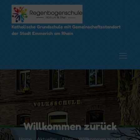
Skip
to
content
Katholische Grundschule mit Gemeinschaftsstandort
der Stadt Emmerich am Rhein
Willkommen zurück
Home
Aktuelles
Elten
Willkommen zurück