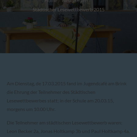
Home
Neuigkeiten
Städtischer Lesewettbewerb 2015
Am Dienstag, de 17.03.2015 fand im Jugendcafé am Brink
die Ehrung der Teilnehmer des Städtischen
Lesewettbewerbes statt; in der Schule am 20.03.15,
morgens um 10.00 Uhr.
Die Teilnehmer am städtischen Lesewettbewerb waren:
Leon Becker 2a, Jonas Holtkamp 3b und Paul Holtkamp 4a.