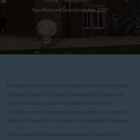
Home
Neuigkeiten
Sportfest und Sportabzeichen 2017
Bei gutem Wetter konnte das Sportfest im Juni im Eugen-
Reintjes-Stadion in Emmerich durchgeführt werden. An
diesem Vormittag absolvierte jedes Schulkind die
Disziplinen der Bundesjugendspiele Laufen, Springen und
Werfen, für den 800-m Lauf galt die freiwillige Teilnahme.
Auch waren Spielstationen aufgebaut. So konnten die