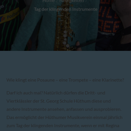
Home
Neuigkeiten
Tag der klingenden Instrumente
Wie klingt eine Posaune – eine Trompete – eine Klarinette?
Darf ich auch mal? Natürlich dürfen die Dritt- und
Viertklässler der St. Georg Schule Hüthum diese und
andere Instrumente ansehen, anfassen und ausprobieren.
Das ermöglicht der Hüthumer Musikverein einmal jährlich
zum Tag der klingenden Instrumente, wenn er mit Regina